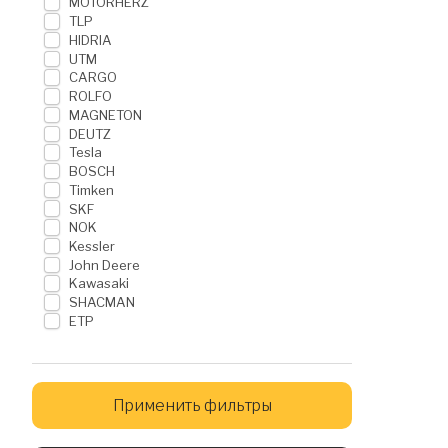
MOTORHERZ
TLP
HIDRIA
UTM
CARGO
ROLFO
MAGNETON
DEUTZ
Tesla
BOSCH
Timken
SKF
NOK
Kessler
John Deere
Kawasaki
SHACMAN
ETP
Применить фильтры