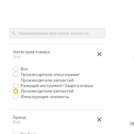
C
Категория товара
Активные фильтры:
Все
Все
Производители спецтехники/
Производители запчастей
Режущий инструмент/Защита ковша
Производители запчастей
Фильтрующие элементы
Бренд
Активные фильтры:
Все
1