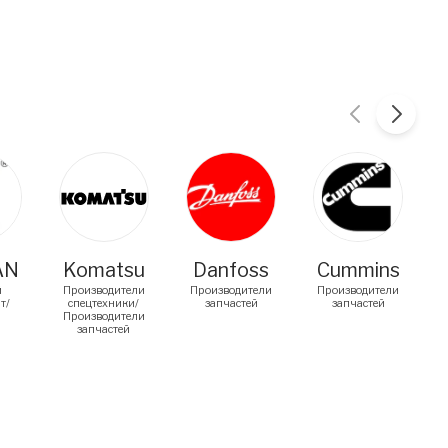
AN
Komatsu
Danfoss
Cummins
й
Производители
Производители
Производители
т/
спецтехники/
запчастей
запчастей
Производители
запчастей