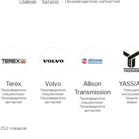
Главная
Каталог
Производители запчастей
arousel items
Terex
Volvo
Allison
YASSI
Производители
Производители
Режущи
Transmission
спецтехники/
спецтехники/
инструмен
Производители
Производители
Защита
Производители
запчастей
запчастей
ковша
спецтехники/
Производители
запчастей
8252
товаров