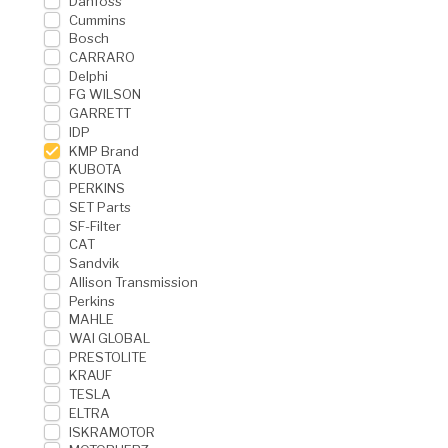
Danfoss
Cummins
Bosch
CARRARO
Delphi
FG WILSON
GARRETT
IDP
KMP Brand
KUBOTA
PERKINS
SET Parts
SF-Filter
CAT
Sandvik
Allison Transmission
Perkins
MAHLE
WAI GLOBAL
PRESTOLITE
KRAUF
TESLA
ELTRA
ISKRAMOTOR