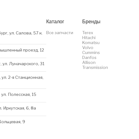
Каталог
Бренды
Все запчасти
Terex
ург, ул. Салова, 57 к.
Hitachi
Komatsu
Volvo
мышленный проезд, 12
Cummins
Danfos
Allison
, ул. Луначарского, 31
Transmission
 ул. 2-я Станционная,
 ул. Полесская, 15
л. Иркутская, 6, 8a
 Кольцевая, 9