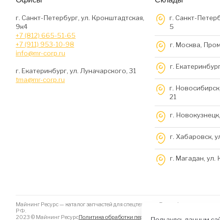
г. Санкт-Петербург, ул. Кронштадтская,
г. Санкт-Петерб
9к4
5
+7 (812) 665-51-65
+7 (911) 953-10-98
г. Москва, Про
info@mr-corp.ru
г. Екатеринбург
г. Екатеринбург, ул. Луначарского, 31
tma@mr-corp.ru
г. Новосибирск,
21
г. Новокузнецк,
г. Хабаровск, у
г. Магадан, ул.
Майнинг Ресурс — каталог запчастей для спецтехники. Вся информация на да
РФ.
2023 © Майнинг Ресурс
Политика обработки персональных данных
Файлы Coo
Пользуясь данным сай