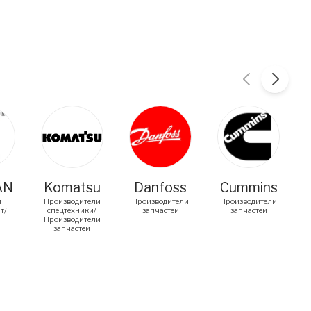
AN
Komatsu
Danfoss
Cummins
й
Производители
Производители
Производители
т/
спецтехники/
запчастей
запчастей
Производители
запчастей