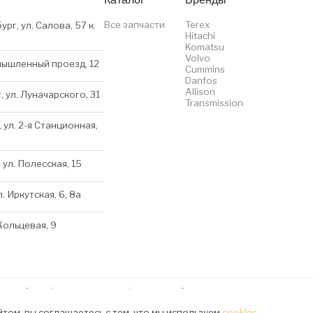
Все запчасти
Terex
ург, ул. Салова, 57 к.
Hitachi
Komatsu
Volvo
мышленный проезд, 12
Cummins
Danfos
Allison
, ул. Луначарского, 31
Transmission
 ул. 2-я Станционная,
 ул. Полесская, 15
л. Иркутская, 6, 8a
 Кольцевая, 9
нном сайте несёт исключительно информационный характер и ни при каких условиях 
kies
том, вы соглашаетесь с тем, что мы используем
cookies