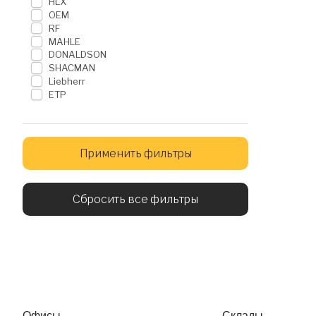
HLX
OEM
RF
MAHLE
DONALDSON
SHACMAN
Liebherr
ETP
Применить фильтры
Сбросить все фильтры
Офисы
Склады