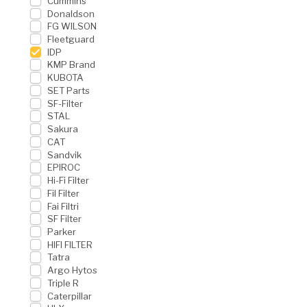
Cummins
Donaldson
FG WILSON
Fleetguard
IDP
KMP Brand
KUBOTA
SET Parts
SF-Filter
STAL
Sakura
CAT
Sandvik
EPIROC
Hi-Fi Filter
Fil Filter
Fai Filtri
SF Filter
Parker
HIFI FILTER
Tatra
Argo Hytos
Triple R
Caterpillar