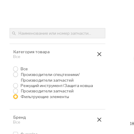
C
Категория товара
Активные фильтры:
Все
Все
Производители спецтехники/
Производители запчастей
Режущий инструмент/Защита ковша
Производители запчастей
Фильтрующие элементы
Бренд
Активные фильтры:
Все
1