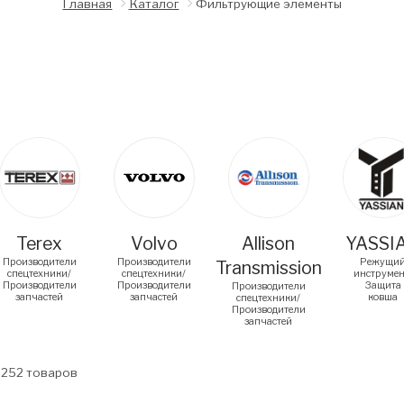
Главная
Каталог
Фильтрующие элементы
arousel items
Terex
Volvo
Allison
YASSI
Производители
Производители
Режущи
Transmission
спецтехники/
спецтехники/
инструмен
Производители
Производители
Защита
Производители
запчастей
запчастей
ковша
спецтехники/
Производители
запчастей
8252
товаров