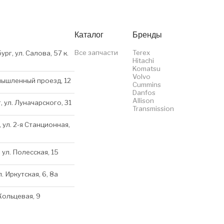
Каталог
Бренды
Все запчасти
Terex
ург, ул. Салова, 57 к.
Hitachi
Komatsu
Volvo
мышленный проезд, 12
Cummins
Danfos
Allison
, ул. Луначарского, 31
Transmission
 ул. 2-я Станционная,
 ул. Полесская, 15
л. Иркутская, 6, 8a
 Кольцевая, 9