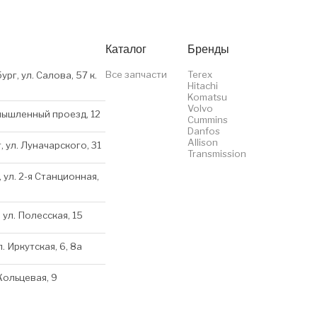
Каталог
Бренды
Все запчасти
Terex
ург, ул. Салова, 57 к.
Hitachi
Komatsu
Volvo
мышленный проезд, 12
Cummins
Danfos
Allison
, ул. Луначарского, 31
Transmission
 ул. 2-я Станционная,
 ул. Полесская, 15
л. Иркутская, 6, 8a
 Кольцевая, 9