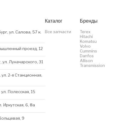
Каталог
Бренды
Все запчасти
Terex
ург, ул. Салова, 57 к.
Hitachi
Komatsu
Volvo
мышленный проезд, 12
Cummins
Danfos
Allison
, ул. Луначарского, 31
Transmission
 ул. 2-я Станционная,
 ул. Полесская, 15
л. Иркутская, 6, 8a
 Кольцевая, 9