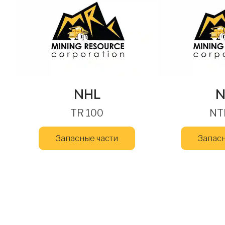
NHL
N
TR 100
NT
Запасные части
Запасн