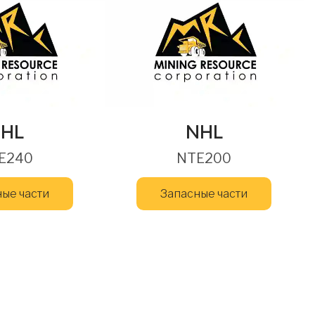
HL
NHL
E240
NTE200
ые части
Запасные части