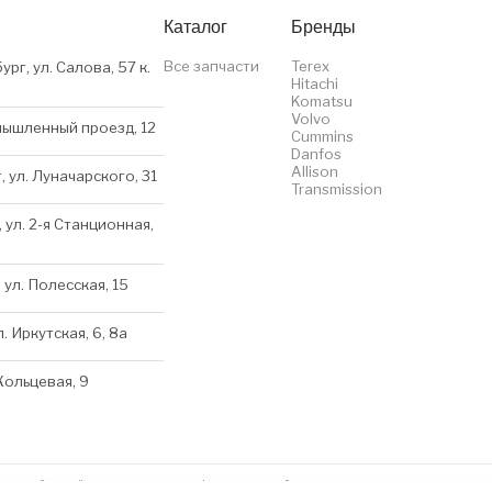
Каталог
Бренды
Все запчасти
Terex
ург, ул. Салова, 57 к.
Hitachi
Komatsu
Volvo
мышленный проезд, 12
Cummins
Danfos
Allison
, ул. Луначарского, 31
Transmission
 ул. 2-я Станционная,
 ул. Полесская, 15
л. Иркутская, 6, 8a
 Кольцевая, 9
нном сайте несёт исключительно информационный характер и ни при каких условиях 