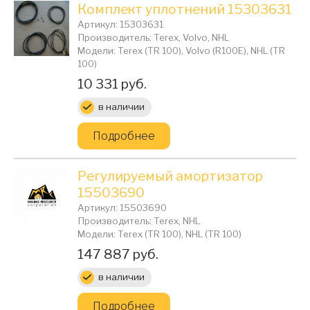
Комплект уплотнений 15303631
Артикул: 15303631
Производитель: Terex, Volvo, NHL
Модели: Terex (TR 100), Volvo (R100E), NHL (TR
100)
Цена:
10 331 руб.
в наличии
Подробнее
Регулируемый амортизатор
15503690
Артикул: 15503690
Производитель: Terex, NHL
Модели: Terex (TR 100), NHL (TR 100)
Цена:
147 887 руб.
в наличии
Подробнее