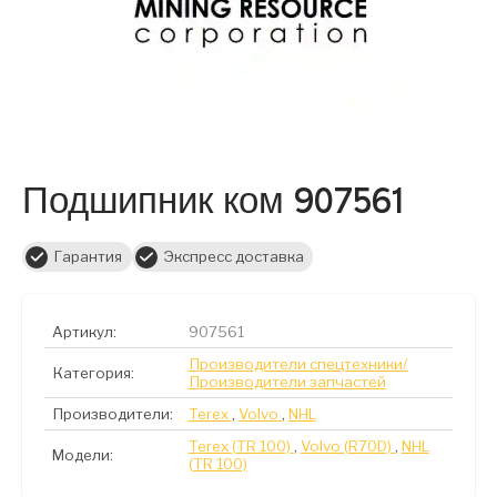
Подшипник ком 907561
Гарантия
Экспресс доставка
Артикул:
907561
Производители спецтехники/
Категория:
Производители запчастей
Производители:
Terex
,
Volvo
,
NHL
Terex (TR 100)
,
Volvo (R70D)
,
NHL
Модели:
(TR 100)