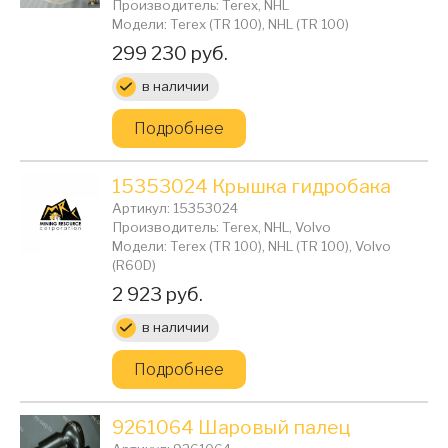
Производитель: Terex, NHL
Модели: Terex (TR 100), NHL (TR 100)
Цена:
299 230 руб.
в наличии
Подробнее
15353024 Крышка гидробака
Артикул: 15353024
Производитель: Terex, NHL, Volvo
Модели: Terex (TR 100), NHL (TR 100), Volvo
(R60D)
Цена:
2 923 руб.
в наличии
Подробнее
9261064 Шаровый палец