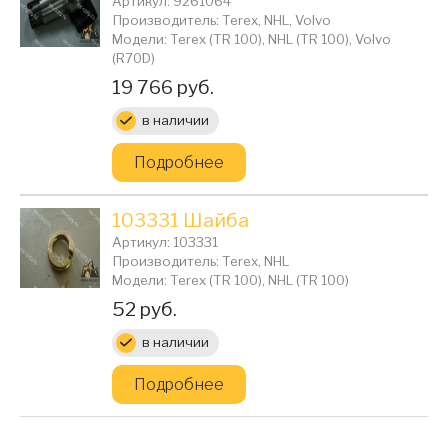
Артикул: 9261064
Производитель: Terex, NHL, Volvo
Модели: Terex (TR 100), NHL (TR 100), Volvo
(R70D)
Цена:
19 766 руб.
в наличии
Подробнее
103331 Шайба
Артикул: 103331
Производитель: Terex, NHL
Модели: Terex (TR 100), NHL (TR 100)
Цена:
52 руб.
в наличии
Подробнее