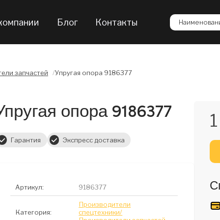
компании
Блог
Контакты
Наименовани
ели запчастей
/
Упругая опора 9186377
Упругая опора 9186377
1
Гарантия
Экспресс доставка
С
Артикул:
9186377
Производители
Категория:
спецтехники/