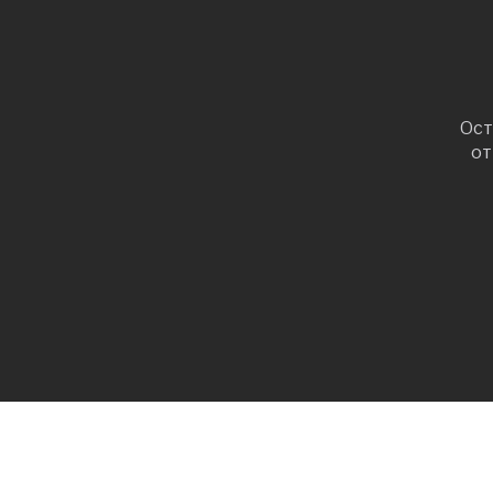
Ост
от