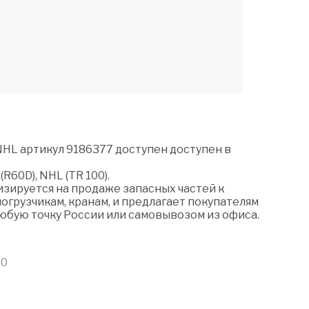
 NHL артикул 9186377 доступен доступен в
(R60D), NHL (TR 100).
зируется на продаже запасных частей к
огрузчикам, кранам, и предлагает покупателям
любую точку России или самовывозом из офиса.
00