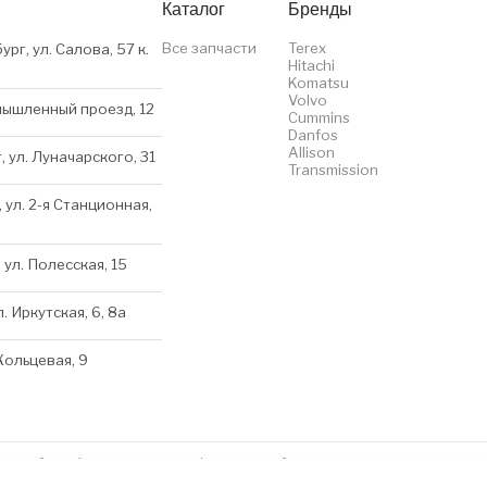
Каталог
Бренды
Все запчасти
Terex
ург, ул. Салова, 57 к.
Hitachi
Komatsu
Volvo
мышленный проезд, 12
Cummins
Danfos
Allison
, ул. Луначарского, 31
Transmission
 ул. 2-я Станционная,
 ул. Полесская, 15
л. Иркутская, 6, 8a
 Кольцевая, 9
нном сайте несёт исключительно информационный характер и ни при каких условиях 