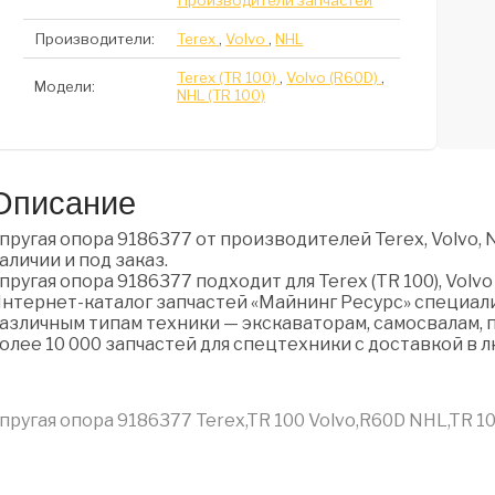
Производители запчастей
Производители:
Terex
,
Volvo
,
NHL
Terex (TR 100)
,
Volvo (R60D)
,
Модели:
NHL (TR 100)
Описание
пругая опора 9186377 от производителей Terex, Volvo,
аличии и под заказ.
пругая опора 9186377 подходит для Terex (TR 100), Volvo 
нтернет-каталог запчастей «Майнинг Ресурс» специали
азличным типам техники — экскаваторам, самосвалам, п
олее 10 000 запчастей для спецтехники с доставкой в 
пругая опора 9186377 Terex,TR 100 Volvo,R60D NHL,TR 1