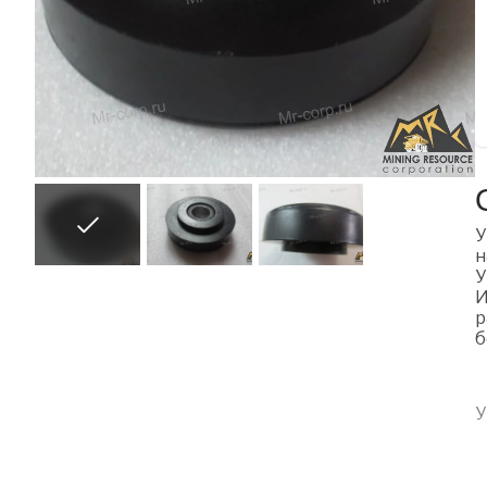
У
н
У
И
р
б
У