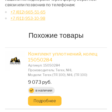
связи или позвонив по телефонам:
+7 (812) 665-51-65
+7 (911) 953-10-98
Похожие товары
Комплект уплотнений, колец
15050284
Артикул: 15050284
Производитель: Terex, NHL
Модели: Terex (TR 100), NHL (TR 100)
Цена:
9 073 руб.
в наличии
Подробнее