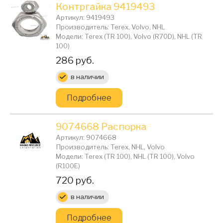
Контргайка 9419493
Артикул: 9419493
Производитель: Terex, Volvo, NHL
Модели: Terex (TR 100), Volvo (R70D), NHL (TR
100)
Цена:
286 руб.
в наличии
Подробнее
9074668 Распорка
Артикул: 9074668
Производитель: Terex, NHL, Volvo
Модели: Terex (TR 100), NHL (TR 100), Volvo
(R100E)
Цена:
720 руб.
в наличии
Подробнее