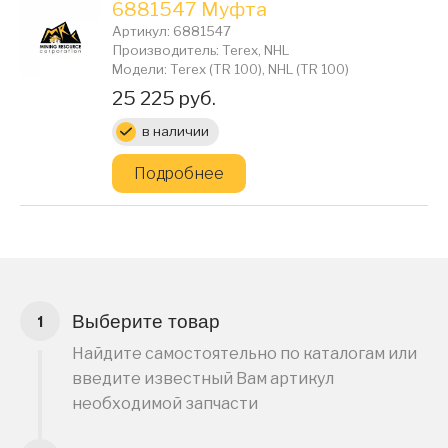
6881547 Муфта
Артикул: 6881547
Производитель: Terex, NHL
Модели: Terex (TR 100), NHL (TR 100)
Цена:
25 225 руб.
в наличии
Подробнее
Выберите товар
Найдите самостоятельно по каталогам или
введите известный Вам артикул
необходимой запчасти