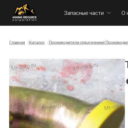
Запасные части
О 
Главная
/
Каталог
/
Производители спецтехники/Производит
Слайдшоу