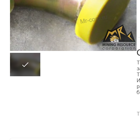
Т
з
Т
И
р
б
Т