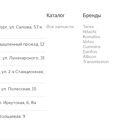
Каталог
Бренды
Все запчасти
Terex
ург, ул. Салова, 57 к.
Hitachi
Komatsu
Volvo
мышленный проезд, 12
Cummins
Danfos
Allison
, ул. Луначарского, 31
Transmission
 ул. 2-я Станционная,
 ул. Полесская, 15
л. Иркутская, 6, 8a
 Кольцевая, 9