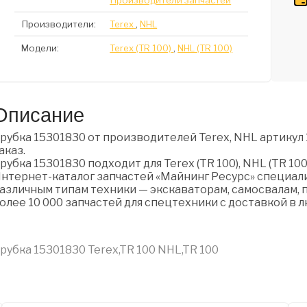
Производители запчастей
Производители:
Terex
,
NHL
Модели:
Terex (TR 100)
,
NHL (TR 100)
Описание
рубка 15301830 от производителей Terex, NHL артикул 
аказ.
рубка 15301830 подходит для Terex (TR 100), NHL (TR 100
нтернет-каталог запчастей «Майнинг Ресурс» специали
азличным типам техники — экскаваторам, самосвалам, п
олее 10 000 запчастей для спецтехники с доставкой в 
рубка 15301830 Terex,TR 100 NHL,TR 100