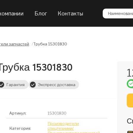
компании
Блог
Контакты
Наименовани
ели запчастей
/
Трубка 15301830
Трубка 15301830
1
Гарантия
Экспресс доставка
Артикул:
15301830
С
Производители
Категория:
спецтехники/