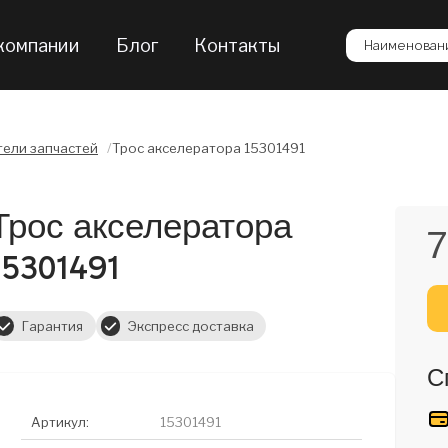
компании
Блог
Контакты
Наименовани
ели запчастей
/
Трос акселератора 15301491
Трос акселератора
7
15301491
Гарантия
Экспресс доставка
С
Артикул:
15301491