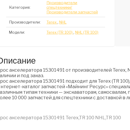
Производители
Категория:
спецтехники/
Производители запчастей
Производители:
Terex
,
NHL
Модели:
Terex (TR 100)
,
NHL (TR 100)
Описание
рос акселератора 15301491 от производителей Terex, 
аличии и под заказ.
рос акселератора 15301491 подходит для Terex (TR 100), 
нтернет-каталог запчастей «Майнинг Ресурс» специали
азличным типам техники — экскаваторам, самосвалам, п
олее 10 000 запчастей для спецтехники с доставкой в 
рос акселератора 15301491 Terex,TR 100 NHL,TR 100