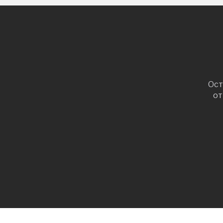
Ост
от