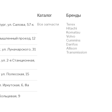
Каталог
Бренды
Все запчасти
Terex
ург, ул. Салова, 57 к.
Hitachi
Komatsu
Volvo
мышленный проезд, 12
Cummins
Danfos
Allison
, ул. Луначарского, 31
Transmission
 ул. 2-я Станционная,
 ул. Полесская, 15
л. Иркутская, 6, 8a
 Кольцевая, 9