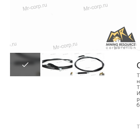
Т
н
Т
И
р
б
Т