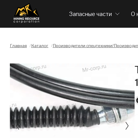
Запасные части
О 
Главная
/
Каталог
/
Производители спецтехники/Производит
Слайдшоу