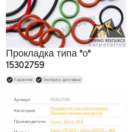
Прокладка типа "о"
15302759
Гарантия
Экспресс доставка
Артикул:
15302759
Производители спецтехники/
Категория:
Производители запчастей
Производители:
Terex
,
Volvo
,
NHL
Terex (TR 100)
,
Volvo (R100E)
,
NHL