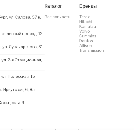
Каталог
Бренды
Все запчасти
Terex
ург, ул. Салова, 57 к.
Hitachi
Komatsu
Volvo
мышленный проезд, 12
Cummins
Danfos
Allison
, ул. Луначарского, 31
Transmission
 ул. 2-я Станционная,
 ул. Полесская, 15
л. Иркутская, 6, 8a
 Кольцевая, 9
нном сайте несёт исключительно информационный характер и ни при каких условиях 