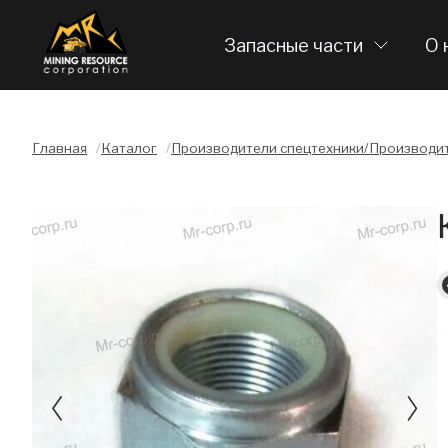
Запасные части
О 
Главная
/
Каталог
/
Производители спецтехники/Производит
Слайдшоу