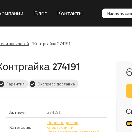
компании
Блог
Контакты
Наименовани
ели запчастей
/
Контргайка 274191
Контргайка 274191
6
Гарантия
Экспресс доставка
С
Артикул:
274191
Производители
Категория:
спецтехники/