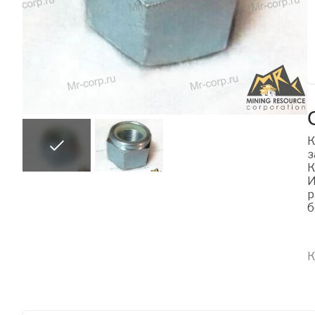
К
з
К
И
р
б
К