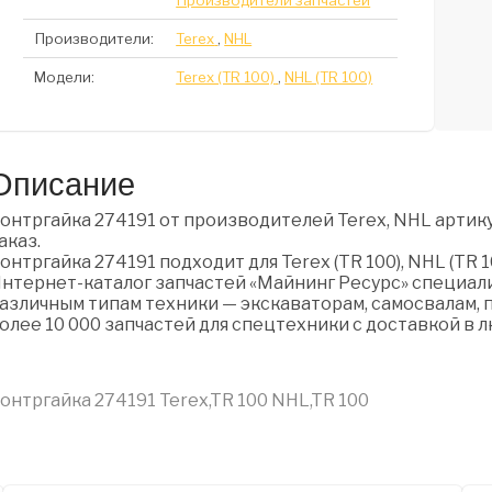
Производители запчастей
Производители:
Terex
,
NHL
Модели:
Terex (TR 100)
,
NHL (TR 100)
Описание
онтргайка 274191 от производителей Terex, NHL артику
аказ.
онтргайка 274191 подходит для Terex (TR 100), NHL (TR 1
нтернет-каталог запчастей «Майнинг Ресурс» специали
азличным типам техники — экскаваторам, самосвалам, п
олее 10 000 запчастей для спецтехники с доставкой в 
онтргайка 274191 Terex,TR 100 NHL,TR 100