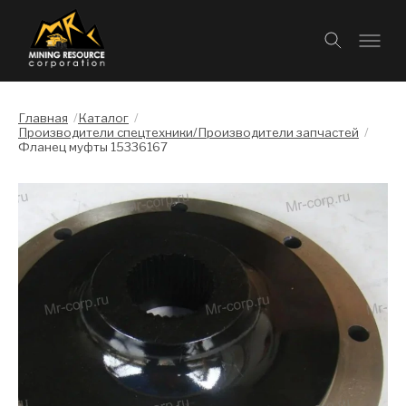
Главная
/
Каталог
/
Производители спецтехники/Производители запчастей
/
Фланец муфты 15336167
Слайдшоу