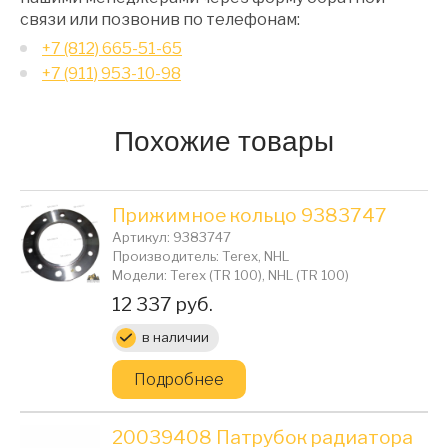
связи или позвонив по телефонам:
+7 (812) 665-51-65
+7 (911) 953-10-98
Похожие товары
Прижимное кольцо 9383747
Артикул: 9383747
Производитель: Terex, NHL
Модели: Terex (TR 100), NHL (TR 100)
Цена:
12 337 руб.
в наличии
Подробнее
20039408 Патрубок радиатора