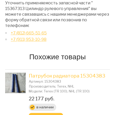
Уточнить применяемость запасной части "
15367313 Цилиндр рулевого управления" вы
можете связавшись с нашими менеджерами через
форму обратной связи или позвонив по
телефонам:
+7 (812) 665-51-65
+7 (911) 953-10-98
Похожие товары
Патрубок радиатора 15304383
Артикул: 15304383
Производитель: Terex, NHL
Модели: Terex (TR 100), NHL (TR 100)
Цена:
22 177 руб.
в наличии