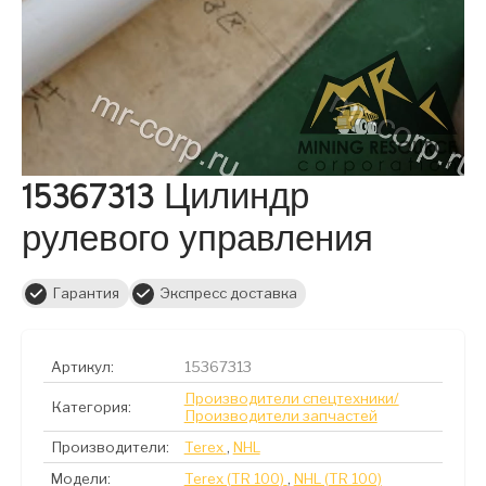
15367313 Цилиндр
рулевого управления
Гарантия
Экспресс доставка
Артикул:
15367313
Производители спецтехники/
Категория:
Производители запчастей
Производители:
Terex
,
NHL
Модели:
Terex (TR 100)
,
NHL (TR 100)