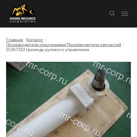
Главная
/
Каталог
/
Производители спецтехники/Производители запчастей
/
15367313 Цилиндр рулевого управления
Слайдшоу