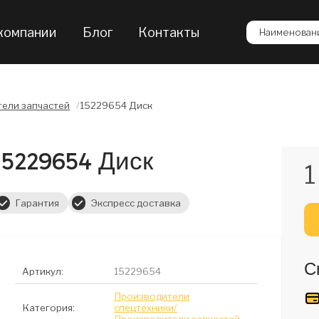
компании
Блог
Контакты
Наименовани
ели запчастей
/
15229654 Диск
15229654 Диск
1
Гарантия
Экспресс доставка
С
Артикул:
15229654
Производители
Категория:
спецтехники/