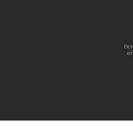
Ост
от