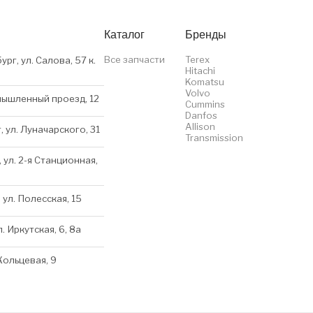
Каталог
Бренды
Все запчасти
Terex
ург, ул. Салова, 57 к.
Hitachi
Komatsu
Volvo
мышленный проезд, 12
Cummins
Danfos
Allison
, ул. Луначарского, 31
Transmission
 ул. 2-я Станционная,
 ул. Полесская, 15
л. Иркутская, 6, 8a
 Кольцевая, 9