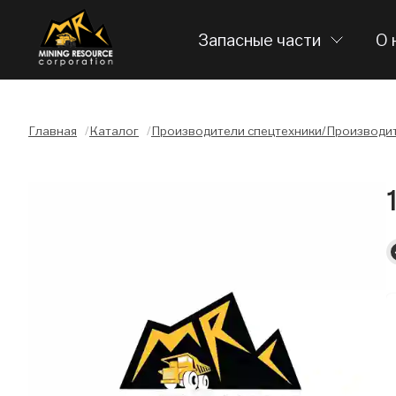
Запасные части
О 
Главная
/
Каталог
/
Производители спецтехники/Производит
Слайдшоу