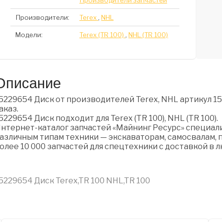
Производители запчастей
Производители:
Terex
,
NHL
Модели:
Terex (TR 100)
,
NHL (TR 100)
Описание
5229654 Диск от производителей Terex, NHL артикул 15
аказ.
5229654 Диск подходит для Terex (TR 100), NHL (TR 100).
нтернет-каталог запчастей «Майнинг Ресурс» специали
азличным типам техники — экскаваторам, самосвалам, п
олее 10 000 запчастей для спецтехники с доставкой в 
5229654 Диск Terex,TR 100 NHL,TR 100