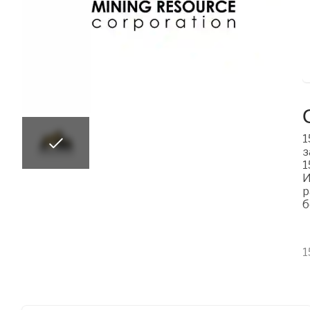
1
з
1
И
р
б
1