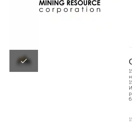
1
н
1
И
р
б
1