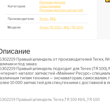
Производители
Категория:
спецтехники/
Производители запчастей
Производители:
Terex
,
NHL
Модели:
Terex (TR 100)
,
NHL (TR 100)
Описание
5302219 Правый шпиндель от производителей Terex, NH
аличии и под заказ.
5302219 Правый шпиндель подходит для Terex (TR 100), N
нтернет-каталог запчастей «Майнинг Ресурс» специали
азличным типам техники — экскаваторам, самосвалам, п
олее 10 000 запчастей для спецтехники с доставкой в 
5302219 Правый шпиндель Terex,TR 100 NHL,TR 100