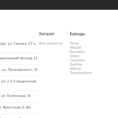
Каталог
Бренды
Все запчасти
Terex
ург, ул. Салова, 57 к.
Hitachi
Komatsu
Volvo
мышленный проезд, 12
Cummins
Danfos
Allison
, ул. Луначарского, 31
Transmission
 ул. 2-я Станционная,
 ул. Полесская, 15
л. Иркутская, 6, 8a