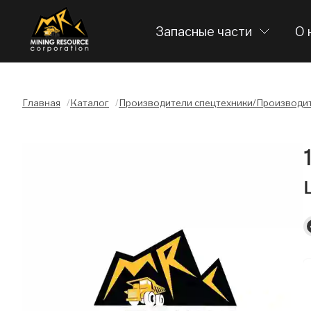
Запасные части
О 
Главная
/
Каталог
/
Производители спецтехники/Производит
Слайдшоу