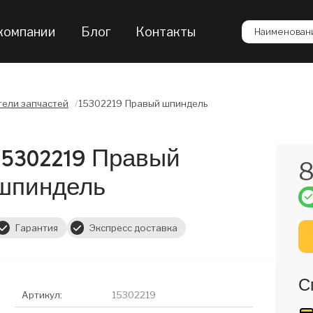
компании
Блог
Контакты
Наименовани
ели запчастей
/
15302219 Правый шпиндель
15302219 Правый
8
шпиндель
Гарантия
Экспресс доставка
С
Артикул:
15302219