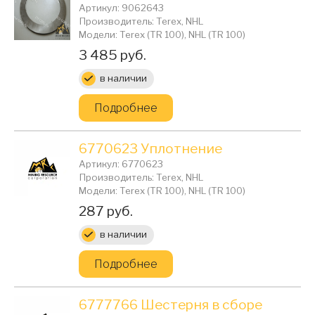
Артикул: 9062643
Производитель: Terex, NHL
Модели: Terex (TR 100), NHL (TR 100)
Цена:
3 485 руб.
в наличии
Подробнее
6770623 Уплотнение
Артикул: 6770623
Производитель: Terex, NHL
Модели: Terex (TR 100), NHL (TR 100)
Цена:
287 руб.
в наличии
Подробнее
6777766 Шестерня в сборе