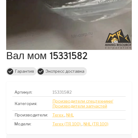
Вал мом 15331582
Гарантия
Экспресс доставка
Артикул:
15331582
Производители спецтехники/
Категория:
Производители запчастей
Производители:
Terex
,
NHL
Модели:
Terex (TR 100)
,
NHL (TR 100)