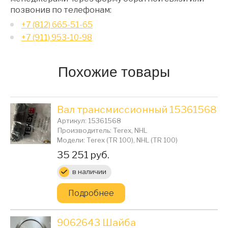
позвонив по телефонам:
+7 (812) 665-51-65
+7 (911) 953-10-98
Похожие товары
Вал трансмиссионный 15361568
Артикул: 15361568
Производитель: Terex, NHL
Модели: Terex (TR 100), NHL (TR 100)
Цена:
35 251 руб.
в наличии
Подробнее
9062643 Шайба