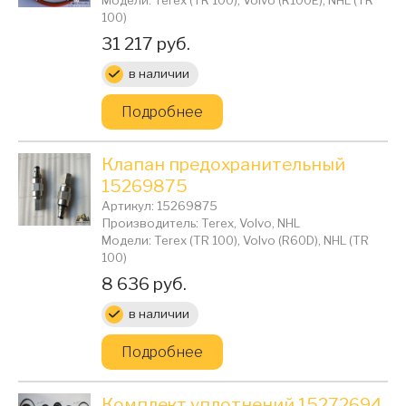
100)
Цена:
31 217 руб.
в наличии
Подробнее
Клапан предохранительный
15269875
Артикул: 15269875
Производитель: Terex, Volvo, NHL
Модели: Terex (TR 100), Volvo (R60D), NHL (TR
100)
Цена:
8 636 руб.
в наличии
Подробнее
Комплект уплотнений 15272694