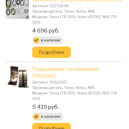
Артикул: 15272694
Производитель: Terex, Volvo, NHL
Модели: Terex (TR 100), Volvo (R70D), NHL (TR
100)
Цена:
4 696 руб.
в наличии
Подробнее
Подшипник скольжения
9261065
Артикул: 9261065
Производитель: Terex, Volvo, NHL
Модели: Terex (TR 100), Volvo (R70D), NHL (TR
100)
Цена:
5 419 руб.
в наличии
Подробнее