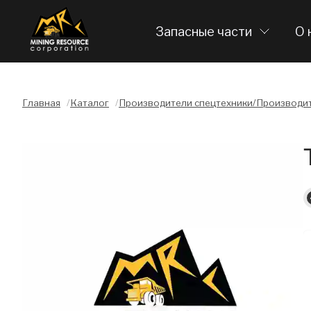
Запасные части
О 
Главная
/
Каталог
/
Производители спецтехники/Производит
Слайдшоу