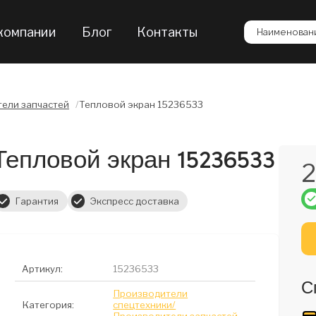
компании
Блог
Контакты
Наименовани
ели запчастей
/
Тепловой экран 15236533
Тепловой экран 15236533
2
Гарантия
Экспресс доставка
Артикул:
15236533
С
Производители
Категория:
спецтехники/