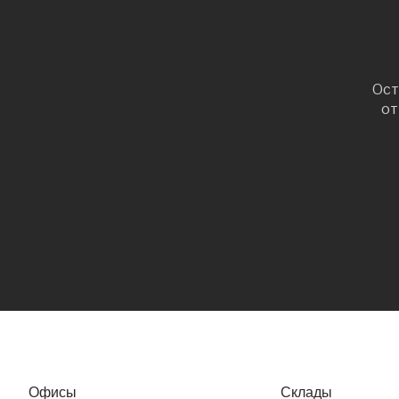
Ост
от
Офисы
Склады