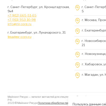
г. Санкт-Петербург, ул. Кронштадтская,
г. Санкт-Петерб
9к4
5
+7 (812) 665-51-65
+7 (911) 953-10-98
г. Москва, Про
info@mr-corp.ru
г. Екатеринбург
г. Екатеринбург, ул. Луначарского, 31
tma@mr-corp.ru
г. Новосибирск,
21
г. Новокузнецк,
г. Хабаровск, у
г. Магадан, ул.
Майнинг Ресурс — каталог запчастей для спецтехники. Вся информация на да
РФ.
2023 © Майнинг Ресурс
Политика обработки персональных данных
Файлы Coo
Пользуясь данным сай