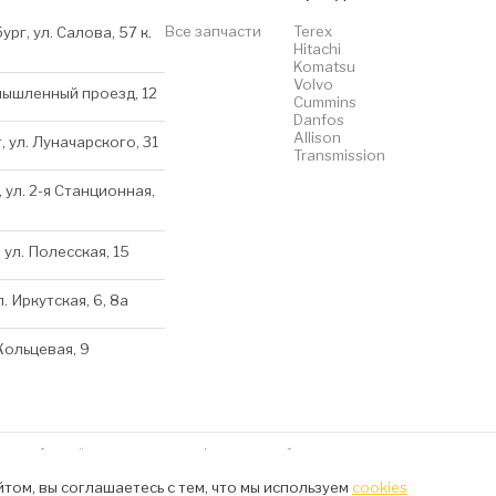
Все запчасти
Terex
ург, ул. Салова, 57 к.
Hitachi
Komatsu
Volvo
мышленный проезд, 12
Cummins
Danfos
Allison
, ул. Луначарского, 31
Transmission
 ул. 2-я Станционная,
 ул. Полесская, 15
л. Иркутская, 6, 8a
 Кольцевая, 9
нном сайте несёт исключительно информационный характер и ни при каких условиях 
kies
том, вы соглашаетесь с тем, что мы используем
cookies