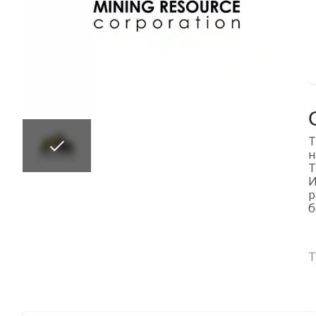
Т
н
Т
И
р
б
Т