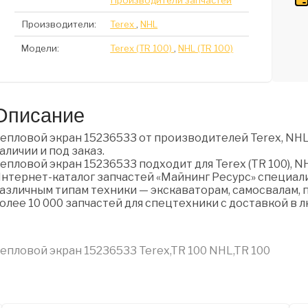
Производители запчастей
Производители:
Terex
,
NHL
Модели:
Terex (TR 100)
,
NHL (TR 100)
Описание
епловой экран 15236533 от производителей Terex, NHL
аличии и под заказ.
епловой экран 15236533 подходит для Terex (TR 100), NH
нтернет-каталог запчастей «Майнинг Ресурс» специали
азличным типам техники — экскаваторам, самосвалам, п
олее 10 000 запчастей для спецтехники с доставкой в 
епловой экран 15236533 Terex,TR 100 NHL,TR 100