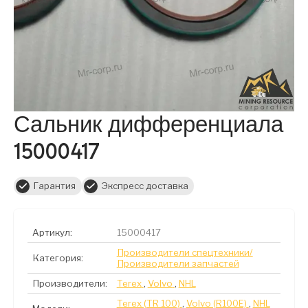
Сальник дифференциала
15000417
Гарантия
Экспресс доставка
Артикул:
15000417
Производители спецтехники/
Категория:
Производители запчастей
Производители:
Terex
,
Volvo
,
NHL
Terex (TR 100)
,
Volvo (R100E)
,
NHL