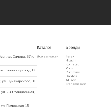
Каталог
Бренды
Все запчасти
Terex
ург, ул. Салова, 57 к.
Hitachi
Komatsu
Volvo
мышленный проезд, 12
Cummins
Danfos
Allison
, ул. Луначарского, 31
Transmission
 ул. 2-я Станционная,
 ул. Полесская, 15