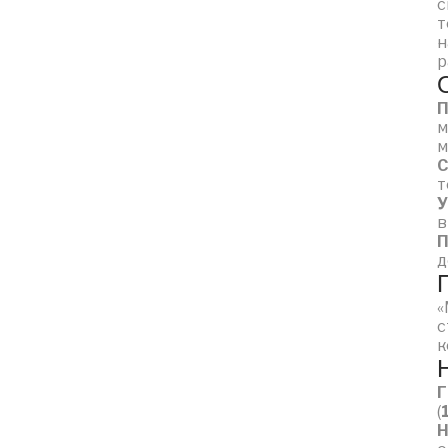
с
т
н
р
П
м
м
С
т
У
в
П
д
«
с
к
Г
(
Н