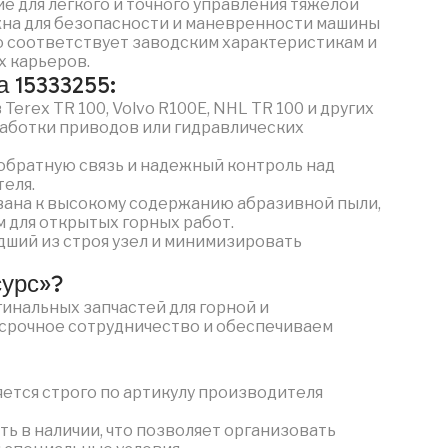
е для легкого и точного управления тяжелой
жна для безопасности и маневренности машины
ью соответствует заводским характеристикам и
х карьеров.
 15333255:
Terex TR 100, Volvo R100E, NHL TR 100 и других
работки приводов или гидравлических
обратную связь и надежный контроль над
теля.
вана к высокому содержанию абразивной пыли,
 для открытых горных работ.
ший из строя узел и минимизировать
сурс»?
инальных запчастей для горной и
осрочное сотрудничество и обеспечиваем
ется строго по артикулу производителя
ть в наличии, что позволяет организовать