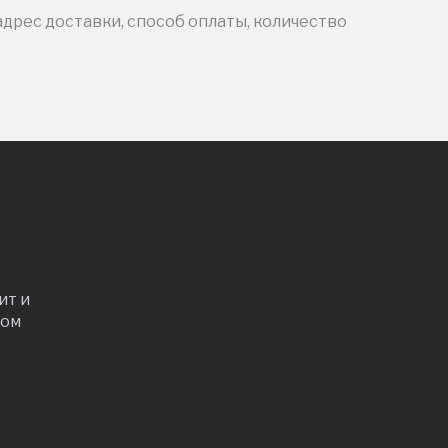
адрес доставки, способ оплаты, количество
ит и
ром