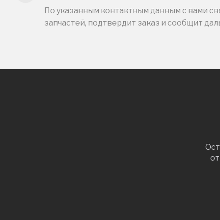
По указанным контактным данным с вами свя
запчастей, подтвердит заказ и сообщит да
Ост
от