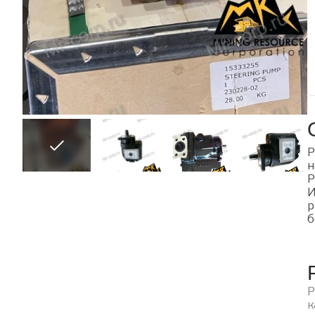
Р
н
Р
И
р
б
Р
к