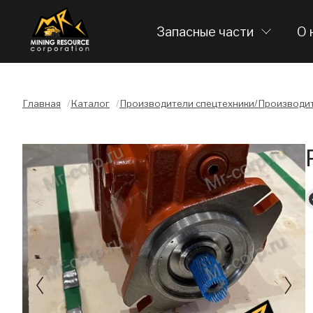
Запасные части
О 
Главная
/
Каталог
/
Производители спецтехники/Производит
Слайдшоу