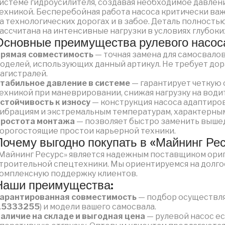
истеме гидроусилителя, создавая необходимое давлени
ехникой. Бесперебойная работа насоса критически ва
а технологических дорогах и в забое. Деталь полност
ассчитана на интенсивные нагрузки в условиях глубоки
Основные преимущества рулевого насоса
рямая совместимость
— точная замена для самосвалов 
оделей, использующих данный артикул. Не требует до
агистралей.
табильное давление в системе
— гарантирует четкую 
ехникой при маневрировании, снижая нагрузку на води
стойчивость к износу
— конструкция насоса адаптиро
ибрациям и экстремальным температурам, характерным
ростота монтажа
— позволяет быстро заменить вышед
орогостоящие простои карьерной техники.
Почему выгодно покупать в «Майнинг Ре
Майнинг Ресурс» является надежным поставщиком ориг
троительной спецтехники. Мы ориентируемся на долг
омплексную поддержку клиентов.
Наши преимущества:
арантированная совместимость
— подбор осуществля
15333255
) и модели вашего самосвала.
аличие на складе и выгодная цена
— рулевой насос ес