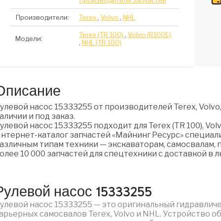
Производители запчастей
Производители:
Terex
,
Volvo
,
NHL
Terex (TR 100)
,
Volvo (R100E)
Модели:
,
NHL (TR 100)
Описание
улевой насос 15333255 от производителей Terex, Volvo
аличии и под заказ.
улевой насос 15333255 подходит для Terex (TR 100), Volvo
нтернет-каталог запчастей «Майнинг Ресурс» специали
азличным типам техники — экскаваторам, самосвалам, п
олее 10 000 запчастей для спецтехники с доставкой в 
Рулевой насос 15333255
улевой насос 15333255 — это оригинальный гидравлич
арьерных самосвалов Terex, Volvo и NHL. Устройство 