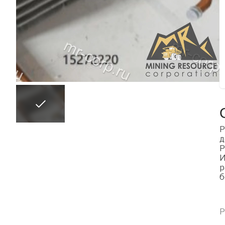
Р
д
Р
И
р
б
Р