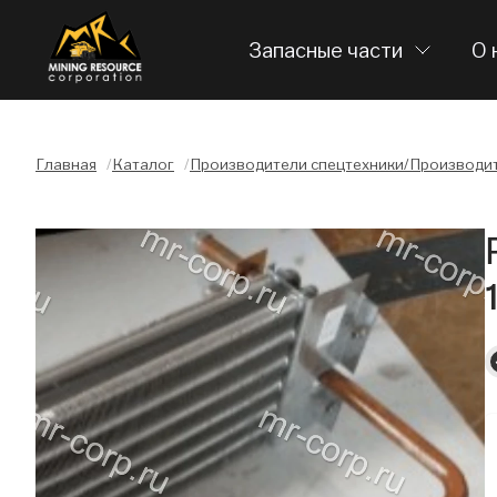
Запасные части
О 
Главная
/
Каталог
/
Производители спецтехники/Производит
Слайдшоу