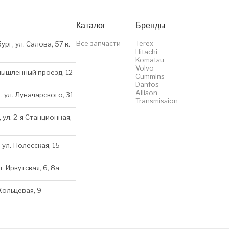
Каталог
Бренды
Все запчасти
Terex
ург, ул. Салова, 57 к.
Hitachi
Komatsu
Volvo
мышленный проезд, 12
Cummins
Danfos
Allison
, ул. Луначарского, 31
Transmission
 ул. 2-я Станционная,
 ул. Полесская, 15
л. Иркутская, 6, 8a
 Кольцевая, 9