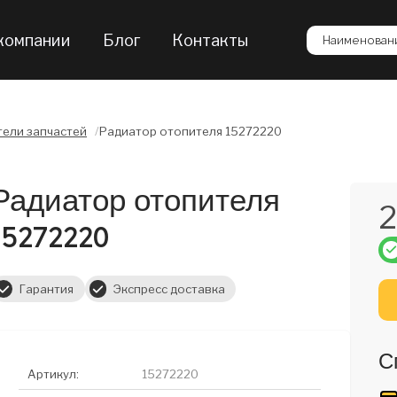
компании
Блог
Контакты
Наименовани
ели запчастей
/
Радиатор отопителя 15272220
Радиатор отопителя
2
15272220
Гарантия
Экспресс доставка
С
Артикул:
15272220