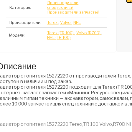
Производители
Категория:
спецтехники/
Производители запчастей
Производители:
Terex
,
Volvo
,
NHL
Terex (TR 100)
,
Volvo (R70D)
,
Модели:
NHL (TR 100)
Описание
адиатор отопителя 15272220 от производителей Terex, 
оступен в наличии и под заказ.
адиатор отопителя 15272220 подходит для Terex (TR 100),
нтернет-каталог запчастей «Майнинг Ресурс» специали
азличным типам техники — экскаваторам, самосвалам, п
олее 10 000 запчастей для спецтехники с доставкой в 
адиатор отопителя 15272220 Terex,TR 100 Volvo,R70D N