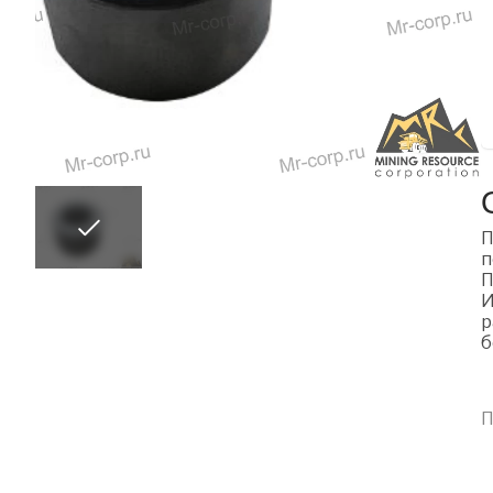
П
п
П
И
р
б
П