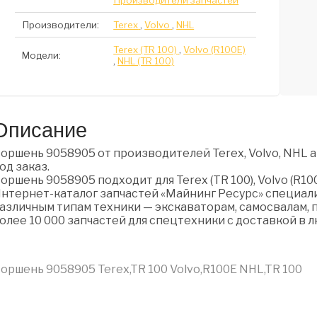
Производители запчастей
Производители:
Terex
,
Volvo
,
NHL
Terex (TR 100)
,
Volvo (R100E)
Модели:
,
NHL (TR 100)
Описание
оршень 9058905 от производителей Terex, Volvo, NHL а
од заказ.
оршень 9058905 подходит для Terex (TR 100), Volvo (R100E
нтернет-каталог запчастей «Майнинг Ресурс» специали
азличным типам техники — экскаваторам, самосвалам, п
олее 10 000 запчастей для спецтехники с доставкой в 
оршень 9058905 Terex,TR 100 Volvo,R100E NHL,TR 100