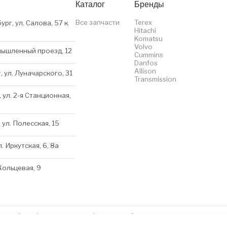
Каталог
Бренды
Все запчасти
Terex
ург, ул. Салова, 57 к.
Hitachi
Komatsu
Volvo
мышленный проезд, 12
Cummins
Danfos
Allison
, ул. Луначарского, 31
Transmission
 ул. 2-я Станционная,
 ул. Полесская, 15
л. Иркутская, 6, 8a
 Кольцевая, 9
нном сайте несёт исключительно информационный характер и ни при каких условиях 