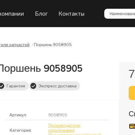
компании
Блог
Контакты
Наименовани
ели запчастей
/
Поршень 9058905
Поршень 9058905
7
Гарантия
Экспресс доставка
С
Артикул:
9058905
Производители
Категория:
спецтехники/