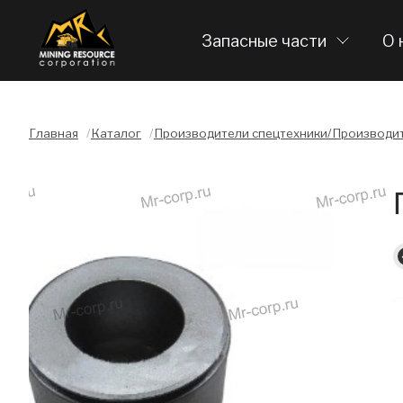
Запасные части
О 
Главная
/
Каталог
/
Производители спецтехники/Производит
Слайдшоу