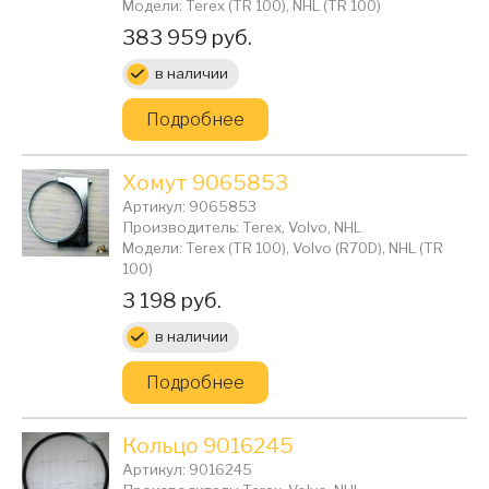
Модели: Terex (TR 100), NHL (TR 100)
Цена:
383 959 руб.
в наличии
Подробнее
Хомут 9065853
Артикул: 9065853
Производитель: Terex, Volvo, NHL
Модели: Terex (TR 100), Volvo (R70D), NHL (TR
100)
Цена:
3 198 руб.
в наличии
Подробнее
Кольцо 9016245
Артикул: 9016245