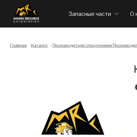
Запасные части
О 
Главная
/
Каталог
/
Производители спецтехники/Производит
Слайдшоу