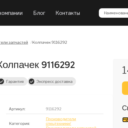
компании
Блог
Контакты
Наименовани
ели запчастей
/
Колпачек 9116292
Колпачек 9116292
1
Гарантия
Экспресс доставка
С
Артикул:
9116292
Производители
Категория:
спецтехники/