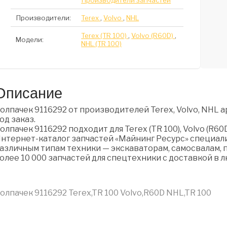
Производители запчастей
Производители:
Terex
,
Volvo
,
NHL
Terex (TR 100)
,
Volvo (R60D)
,
Модели:
NHL (TR 100)
Описание
олпачек 9116292 от производителей Terex, Volvo, NHL а
од заказ.
олпачек 9116292 подходит для Terex (TR 100), Volvo (R60D)
нтернет-каталог запчастей «Майнинг Ресурс» специали
азличным типам техники — экскаваторам, самосвалам, п
олее 10 000 запчастей для спецтехники с доставкой в 
олпачек 9116292 Terex,TR 100 Volvo,R60D NHL,TR 100