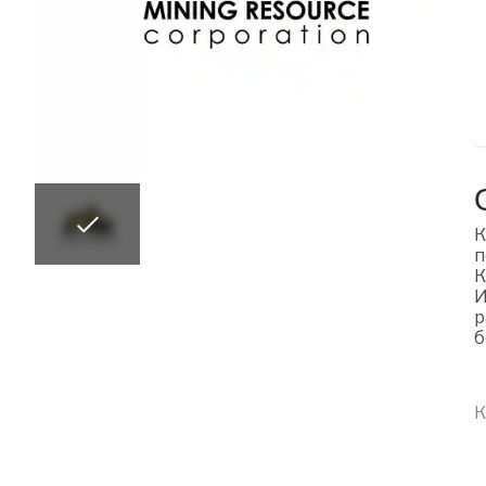
К
п
К
И
р
б
К