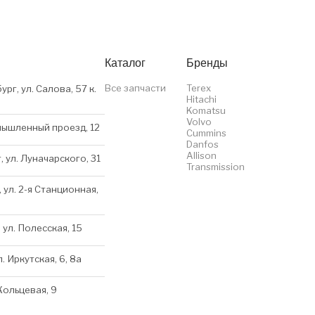
Каталог
Бренды
Все запчасти
Terex
ург, ул. Салова, 57 к.
Hitachi
Komatsu
Volvo
мышленный проезд, 12
Cummins
Danfos
Allison
, ул. Луначарского, 31
Transmission
 ул. 2-я Станционная,
 ул. Полесская, 15
л. Иркутская, 6, 8a
 Кольцевая, 9