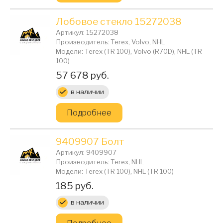
Лобовое стекло 15272038
Артикул: 15272038
Производитель: Terex, Volvo, NHL
Модели: Terex (TR 100), Volvo (R70D), NHL (TR
100)
Цена:
57 678 руб.
в наличии
Подробнее
9409907 Болт
Артикул: 9409907
Производитель: Terex, NHL
Модели: Terex (TR 100), NHL (TR 100)
Цена:
185 руб.
в наличии