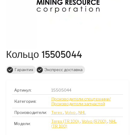
Кольцо 15505044
Гарантия
Экспресс доставка
Артикул:
15505044
Производители спецтехники/
Категория:
Производители запчастей
Производители:
Terex
,
Volvo
,
NHL
Terex (TR 100)
,
Volvo (R70D)
,
NHL
Модели:
(TR 100)