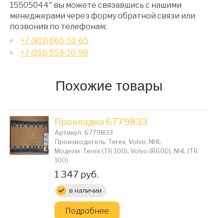
15505044" вы можете связавшись с нашими
менеджерами через форму обратной связи или
позвонив по телефонам:
+7 (812) 665-51-65
+7 (911) 953-10-98
Похожие товары
Прокладка 6779833
Артикул: 6779833
Производитель: Terex, Volvo, NHL
Модели: Terex (TR 100), Volvo (R60D), NHL (TR
100)
Цена:
1 347 руб.
в наличии
Подробнее