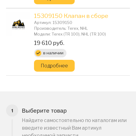
15309150 Клапан в сборе
Артикул: 15309150
Производитель: Terex, NHL
Модели: Terex (TR 100), NHL (TR 100)
Цена:
19 610 руб.
в наличии
Подробнее
Выберите товар
Найдите самостоятельно по каталогам или
введите известный Вам артикул
необходимой запчасти