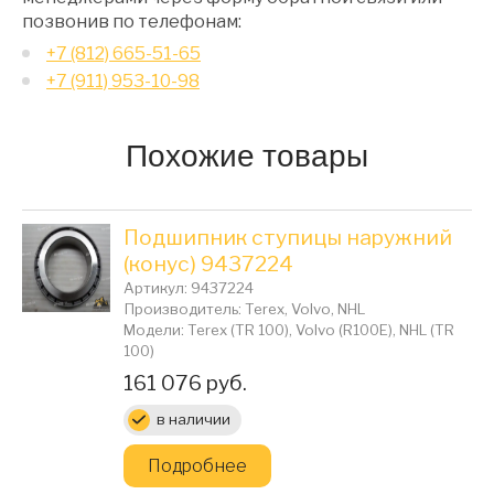
позвонив по телефонам:
+7 (812) 665-51-65
+7 (911) 953-10-98
Похожие товары
Подшипник ступицы наружний
(конус) 9437224
Артикул: 9437224
Производитель: Terex, Volvo, NHL
Модели: Terex (TR 100), Volvo (R100E), NHL (TR
100)
Цена:
161 076 руб.
в наличии
Подробнее