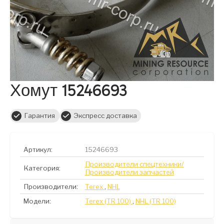
Хомут 15246693
Гарантия
Экспресс доставка
Артикул:
15246693
Производители спецтехники/
Категория:
Производители запчастей
Производители:
Terex
,
NHL
Модели:
Terex (TR 100)
,
NHL (TR 100)