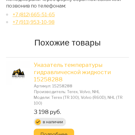
позвонив по телефонам:
+7 (812) 665-51-65
+7 (911) 953-10-98
Похожие товары
Указатель температуры
гидравлической жидкости
15258288
Артикул: 15258288
Производитель: Terex, Volvo, NHL
Модели: Terex (TR 100), Volvo (R60D), NHL (TR
100)
Цена:
3 198 руб.
в наличии
Подробнее