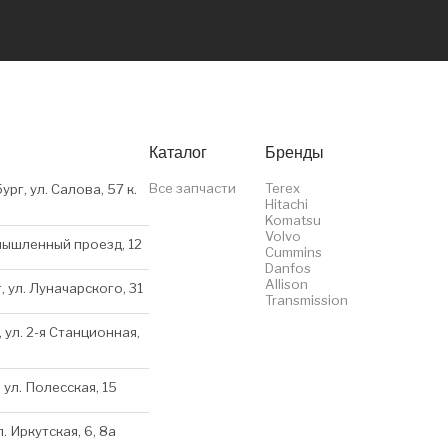
Каталог
Бренды
Все запчасти
Terex
ург, ул. Салова, 57 к.
Hitachi
Komatsu
Volvo
мышленный проезд, 12
Cummins
Danfos
Allison
, ул. Луначарского, 31
Transmission
 ул. 2-я Станционная,
 ул. Полесская, 15
л. Иркутская, 6, 8a