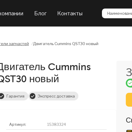
компании
Блог
Контакты
Наименовани
ели запчастей
/
Двигатель Cummins QST30 новый
Двигатель Cummins
3
QST30 новый
Гарантия
Экспресс доставка
С
Артикул:
15383324