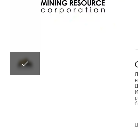
Д
н
Д
И
р
б
Д