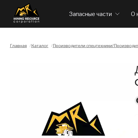
Запасные части
О 
Главная
/
Каталог
/
Производители спецтехники/Производит
Слайдшоу