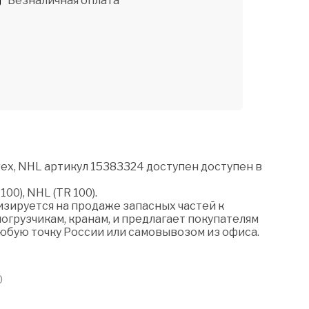
Безналичная оплата
ex, NHL артикул 15383324 доступен доступен в
0), NHL (TR 100).
зируется на продаже запасных частей к
огрузчикам, кранам, и предлагает покупателям
любую точку России или самовывозом из офиса.
0