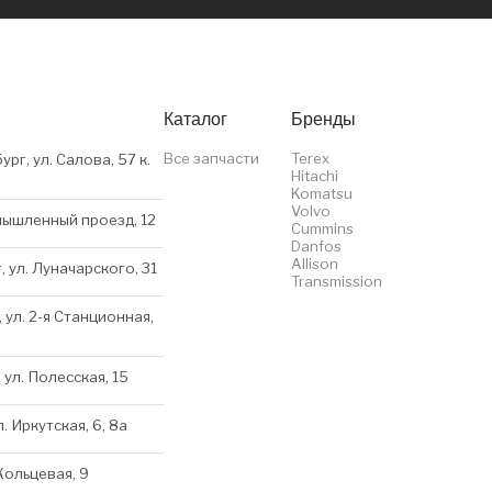
Каталог
Бренды
Все запчасти
Terex
ург, ул. Салова, 57 к.
Hitachi
Komatsu
Volvo
мышленный проезд, 12
Cummins
Danfos
Allison
, ул. Луначарского, 31
Transmission
 ул. 2-я Станционная,
 ул. Полесская, 15
л. Иркутская, 6, 8a
 Кольцевая, 9