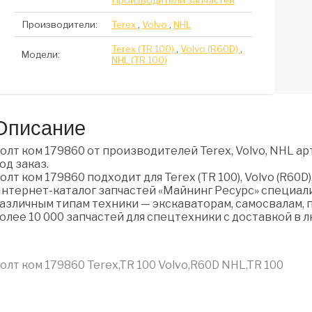
Производители запчастей
Производители:
Terex
,
Volvo
,
NHL
Terex (TR 100)
,
Volvo (R60D)
,
Модели:
NHL (TR 100)
Описание
олт ком 179860 от производителей Terex, Volvo, NHL ар
од заказ.
олт ком 179860 подходит для Terex (TR 100), Volvo (R60D),
нтернет-каталог запчастей «Майнинг Ресурс» специали
азличным типам техники — экскаваторам, самосвалам, п
олее 10 000 запчастей для спецтехники с доставкой в 
олт ком 179860 Terex,TR 100 Volvo,R60D NHL,TR 100