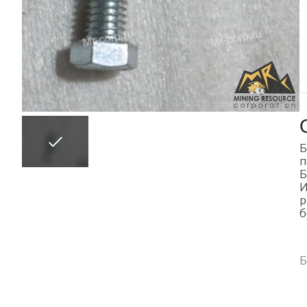
Б
п
Б
И
р
б
Б