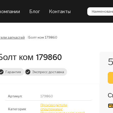
компании
Блог
Контакты
Наименовани
ели запчастей
/
Болт ком 179860
Болт ком 179860
5
Гарантия
Экспресс доставка
С
Артикул:
179860
Производители
Категория:
спецтехники/