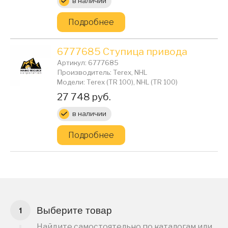
в наличии
Подробнее
6777685 Ступица привода
Артикул: 6777685
Производитель: Terex, NHL
Модели: Terex (TR 100), NHL (TR 100)
Цена:
27 748 руб.
в наличии
Подробнее
Выберите товар
Найдите самостоятельно по каталогам или