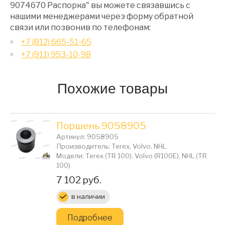
9074670 Распорка" вы можете связавшись с
нашими менеджерами через форму обратной
связи или позвонив по телефонам:
+7 (812) 665-51-65
+7 (911) 953-10-98
Похожие товары
Поршень 9058905
Артикул: 9058905
Производитель: Terex, Volvo, NHL
Модели: Terex (TR 100), Volvo (R100E), NHL (TR
100)
Цена:
7 102 руб.
в наличии
Подробнее