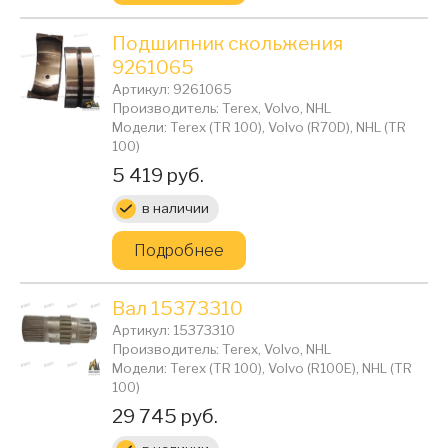
Подшипник скольжения
9261065
Артикул: 9261065
Производитель: Terex, Volvo, NHL
Модели: Terex (TR 100), Volvo (R70D), NHL (TR
100)
Цена:
5 419 руб.
в наличии
Подробнее
Вал 15373310
Артикул: 15373310
Производитель: Terex, Volvo, NHL
Модели: Terex (TR 100), Volvo (R100E), NHL (TR
100)
Цена:
29 745 руб.