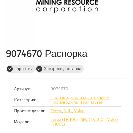
9074670 Распорка
Гарантия
Экспресс доставка
Артикул:
9074670
Производители спецтехники/
Категория:
Производители запчастей
Производители:
Terex
,
NHL
,
Volvo
Terex (TR 100)
,
NHL (TR 100)
,
Volvo
Модели:
(R100E)