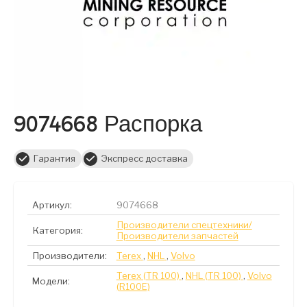
9074668 Распорка
Гарантия
Экспресс доставка
Артикул:
9074668
Производители спецтехники/
Категория:
Производители запчастей
Производители:
Terex
,
NHL
,
Volvo
Terex (TR 100)
,
NHL (TR 100)
,
Volvo
Модели:
(R100E)