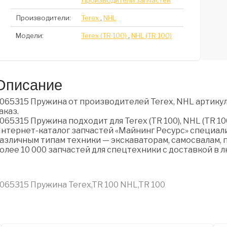
Производители запчастей
Производители:
Terex
,
NHL
Модели:
Terex (TR 100)
,
NHL (TR 100)
Описание
065315 Пружина от производителей Terex, NHL артикул
аказ.
065315 Пружина подходит для Terex (TR 100), NHL (TR 100
нтернет-каталог запчастей «Майнинг Ресурс» специали
азличным типам техники — экскаваторам, самосвалам, п
олее 10 000 запчастей для спецтехники с доставкой в 
065315 Пружина Terex,TR 100 NHL,TR 100