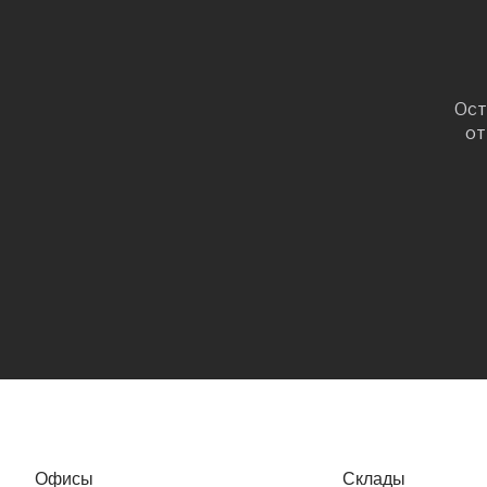
Ост
от
Офисы
Склады