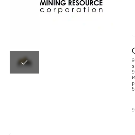
9
з
9
И
р
б
9