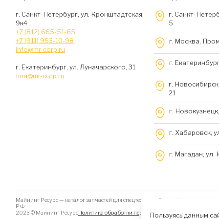
г. Санкт-Петербург, ул. Кронштадтская,
г. Санкт-Петерб
9к4
5
+7 (812) 665-51-65
+7 (911) 953-10-98
г. Москва, Про
info@mr-corp.ru
г. Екатеринбург
г. Екатеринбург, ул. Луначарского, 31
tma@mr-corp.ru
г. Новосибирск,
21
г. Новокузнецк,
г. Хабаровск, у
г. Магадан, ул.
Майнинг Ресурс — каталог запчастей для спецтехники. Вся информация на да
РФ.
2023 © Майнинг Ресурс
Политика обработки персональных данных
Файлы Coo
Пользуясь данным сай