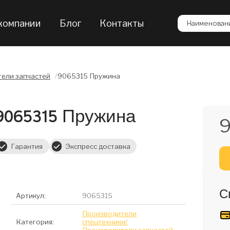
компании
Блог
Контакты
Наименовани
ели запчастей
/
9065315 Пружина
9065315 Пружина
9
Гарантия
Экспресс доставка
С
Артикул:
9065315
Производители
Категория:
спецтехники/