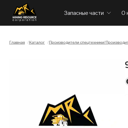
Запасные части
О 
Главная
/
Каталог
/
Производители спецтехники/Производит
Слайдшоу