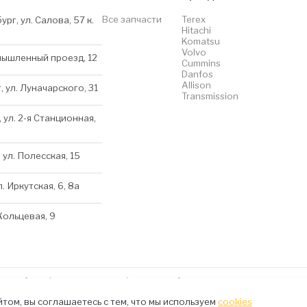
Все запчасти
Terex
ург, ул. Салова, 57 к.
Hitachi
Komatsu
Volvo
мышленный проезд, 12
Cummins
Danfos
Allison
, ул. Луначарского, 31
Transmission
 ул. 2-я Станционная,
 ул. Полесская, 15
л. Иркутская, 6, 8a
 Кольцевая, 9
нном сайте несёт исключительно информационный характер и ни при каких условиях 
kies
том, вы соглашаетесь с тем, что мы используем
cookies