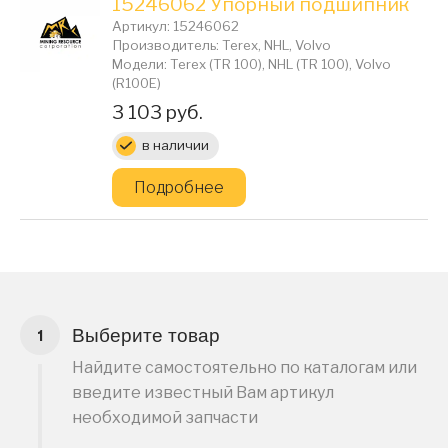
15246062 Упорный подшипник
Артикул: 15246062
Производитель: Terex, NHL, Volvo
Модели: Terex (TR 100), NHL (TR 100), Volvo
(R100E)
Цена:
3 103 руб.
в наличии
Подробнее
Выберите товар
Найдите самостоятельно по каталогам или
введите известный Вам артикул
необходимой запчасти