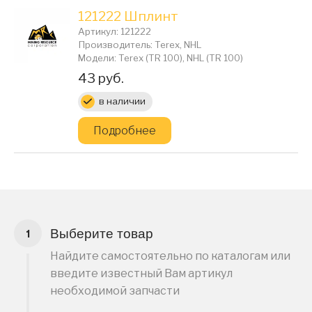
121222 Шплинт
Артикул: 121222
Производитель: Terex, NHL
Модели: Terex (TR 100), NHL (TR 100)
Цена:
43 руб.
в наличии
Подробнее
Выберите товар
Найдите самостоятельно по каталогам или
введите известный Вам артикул
необходимой запчасти