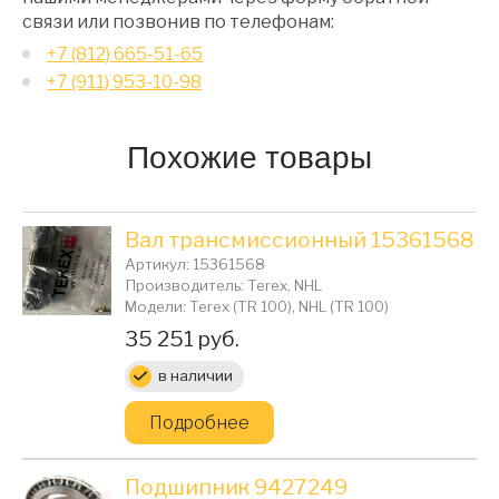
связи или позвонив по телефонам:
+7 (812) 665-51-65
+7 (911) 953-10-98
Похожие товары
Вал трансмиссионный 15361568
Артикул: 15361568
Производитель: Terex, NHL
Модели: Terex (TR 100), NHL (TR 100)
Цена:
35 251 руб.
в наличии
Подробнее
Подшипник 9427249