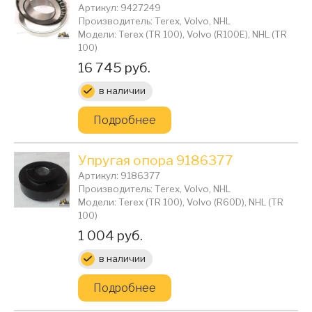
Артикул: 9427249
Производитель: Terex, Volvo, NHL
Модели: Terex (TR 100), Volvo (R100E), NHL (TR
100)
Цена:
16 745 руб.
в наличии
Подробнее
Упругая опора 9186377
Артикул: 9186377
Производитель: Terex, Volvo, NHL
Модели: Terex (TR 100), Volvo (R60D), NHL (TR
100)
Цена:
1 004 руб.
в наличии
Подробнее