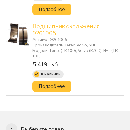
Подробнее
Подшипник скольжения
9261065
Артикул: 9261065
Производитель: Terex, Volvo, NHL
Модели: Terex (TR 100), Volvo (R70D), NHL (TR
100)
Цена:
5 419 руб.
в наличии
Подробнее
Выберите товар