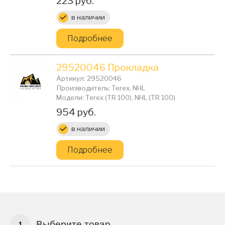
Цена:
223 руб.
в наличии
Подробнее
29520046 Прокладка
Артикул: 29520046
Производитель: Terex, NHL
Модели: Terex (TR 100), NHL (TR 100)
Цена:
954 руб.
в наличии
Подробнее
Выберите товар