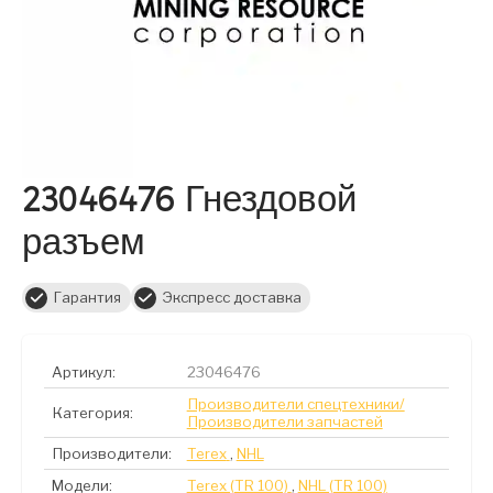
23046476 Гнездовой
разъем
Гарантия
Экспресс доставка
Артикул:
23046476
Производители спецтехники/
Категория:
Производители запчастей
Производители:
Terex
,
NHL
Модели:
Terex (TR 100)
,
NHL (TR 100)