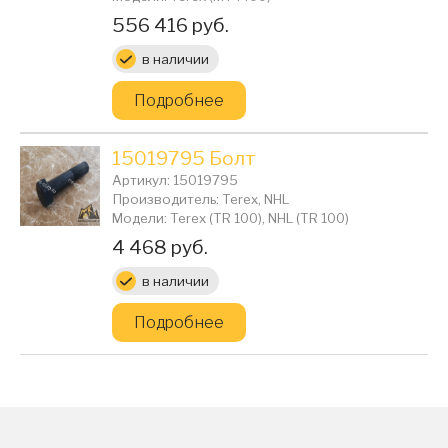
Цена:
556 416 руб.
в наличии
Подробнее
15019795 Болт
Артикул: 15019795
Производитель: Terex, NHL
Модели: Terex (TR 100), NHL (TR 100)
Цена:
4 468 руб.
в наличии
Подробнее