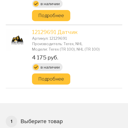
в наличии
Подробнее
12129691 Датчик
Артикул: 12129691
Производитель: Terex, NHL
Модели: Terex (TR 100), NHL (TR 100)
Цена:
4 175 руб.
в наличии
Подробнее
Выберите товар