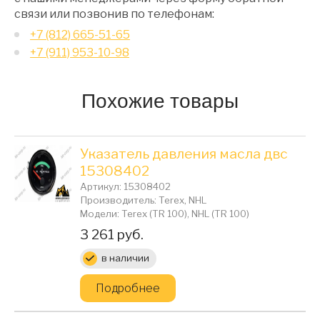
связи или позвонив по телефонам:
+7 (812) 665-51-65
+7 (911) 953-10-98
Похожие товары
Указатель давления масла двс
15308402
Артикул: 15308402
Производитель: Terex, NHL
Модели: Terex (TR 100), NHL (TR 100)
Цена:
3 261 руб.
в наличии
Подробнее