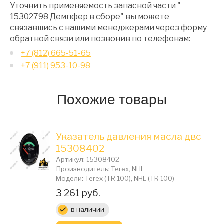
Уточнить применяемость запасной части "
15302798 Демпфер в сборе" вы можете
связавшись с нашими менеджерами через форму
обратной связи или позвонив по телефонам:
+7 (812) 665-51-65
+7 (911) 953-10-98
Похожие товары
Указатель давления масла двс
15308402
Артикул: 15308402
Производитель: Terex, NHL
Модели: Terex (TR 100), NHL (TR 100)
Цена:
3 261 руб.
в наличии