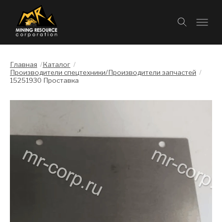
Главная
/
Каталог
/
Производители спецтехники/Производители запчастей
/
15251930 Проставка
Слайдшоу