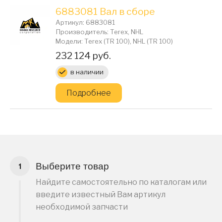
6883081 Вал в сборе
Артикул: 6883081
Производитель: Terex, NHL
Модели: Terex (TR 100), NHL (TR 100)
Цена:
232 124 руб.
в наличии
Подробнее
Выберите товар
Найдите самостоятельно по каталогам или
введите известный Вам артикул
необходимой запчасти