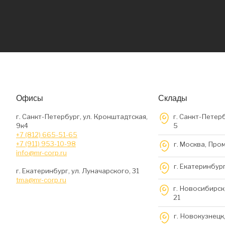
Офисы
Склады
г. Санкт-Петербург, ул. Кронштадтская,
г. Санкт-Петерб
9к4
5
+7 (812) 665-51-65
+7 (911) 953-10-98
г. Москва, Про
info@mr-corp.ru
г. Екатеринбург
г. Екатеринбург, ул. Луначарского, 31
tma@mr-corp.ru
г. Новосибирск,
21
г. Новокузнецк,