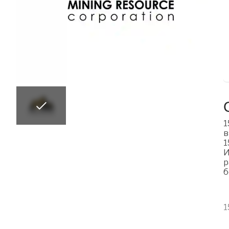
1
в
1
И
р
б
1