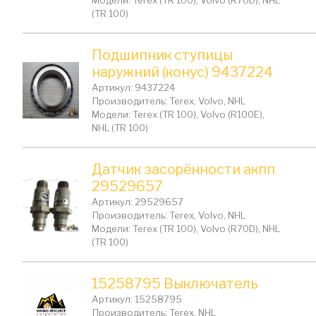
Модели: Terex (TR 100), Volvo (R70D), NHL
(TR 100)
Подшипник ступицы
наружний (конус) 9437224
Артикул: 9437224
Производитель: Terex, Volvo, NHL
Модели: Terex (TR 100), Volvo (R100E),
NHL (TR 100)
Датчик засорённости акпп
29529657
Артикул: 29529657
Производитель: Terex, Volvo, NHL
Модели: Terex (TR 100), Volvo (R70D), NHL
(TR 100)
15258795 Выключатель
Артикул: 15258795
Производитель: Terex, NHL