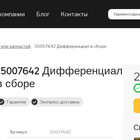
компании
Блог
Контакты
Наименовани
ели запчастей
/
15007642 Дифференциал в сборе
15007642 Дифференциал
2
в сборе
Гарантия
Экспресс доставка
С
Артикул:
15007642