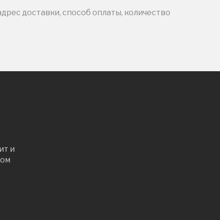
адрес доставки, способ оплаты, количество
ит и
ром