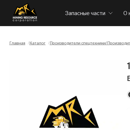
Запасные части
О 
Главная
/
Каталог
/
Производители спецтехники/Производит
Слайдшоу