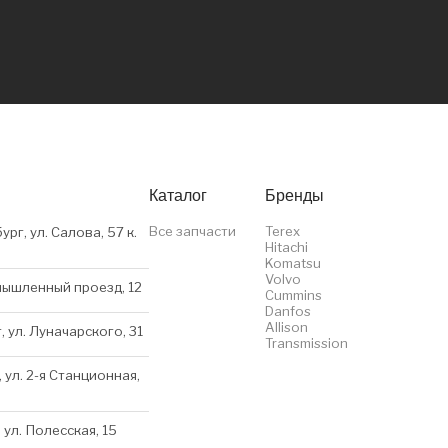
Каталог
Бренды
Все запчасти
Terex
ург, ул. Салова, 57 к.
Hitachi
Komatsu
Volvo
мышленный проезд, 12
Cummins
Danfos
Allison
, ул. Луначарского, 31
Transmission
 ул. 2-я Станционная,
 ул. Полесская, 15