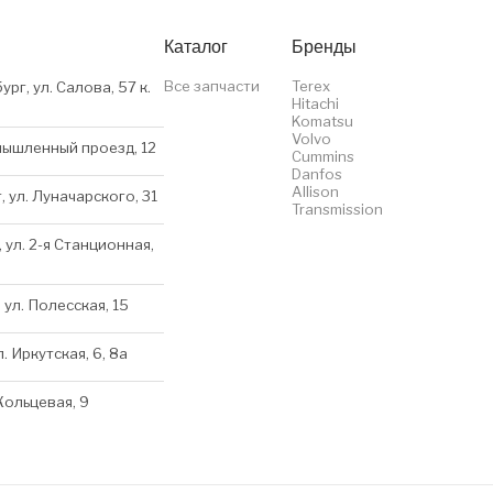
Каталог
Бренды
Все запчасти
Terex
ург, ул. Салова, 57 к.
Hitachi
Komatsu
Volvo
мышленный проезд, 12
Cummins
Danfos
Allison
, ул. Луначарского, 31
Transmission
 ул. 2-я Станционная,
 ул. Полесская, 15
л. Иркутская, 6, 8a
 Кольцевая, 9